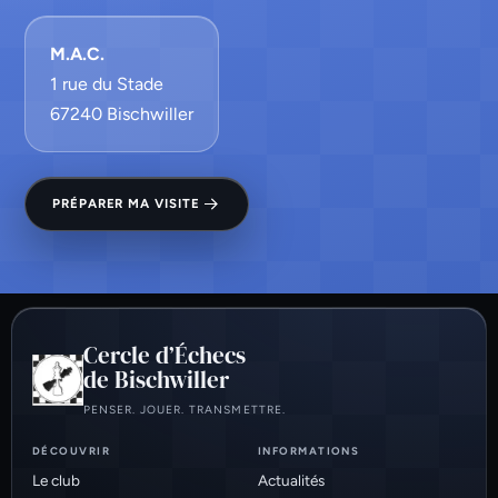
M.A.C.
1 rue du Stade
67240 Bischwiller
PRÉPARER MA VISITE
Cercle d’Échecs
de Bischwiller
PENSER. JOUER. TRANSMETTRE.
DÉCOUVRIR
INFORMATIONS
Le club
Actualités